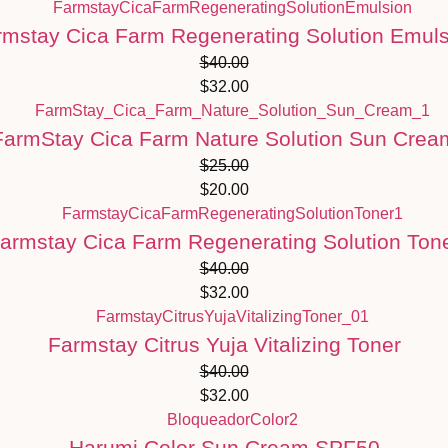
rmstay Cica Farm Regenerating Solution Emuls
$
40.00
$
32.00
FarmStay Cica Farm Nature Solution Sun Crea
$
25.00
$
20.00
armstay Cica Farm Regenerating Solution Ton
$
40.00
$
32.00
Farmstay Citrus Yuja Vitalizing Toner
$
40.00
$
32.00
Harumi Color Sun Cream SPF50