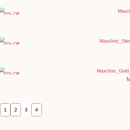
20% Off
20% Off
20% Off
M
1
2
3
4