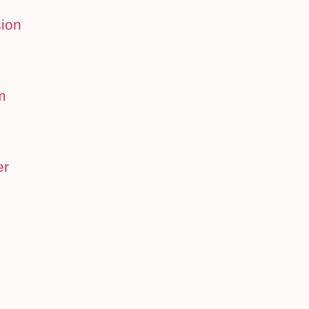
ion
m
er