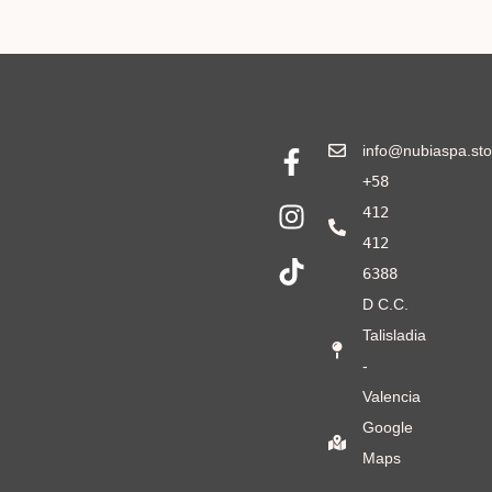
info@nubiaspa.sto
+58
412
412
6388
D C.C.
Talisladia
-
Valencia
Google
Maps