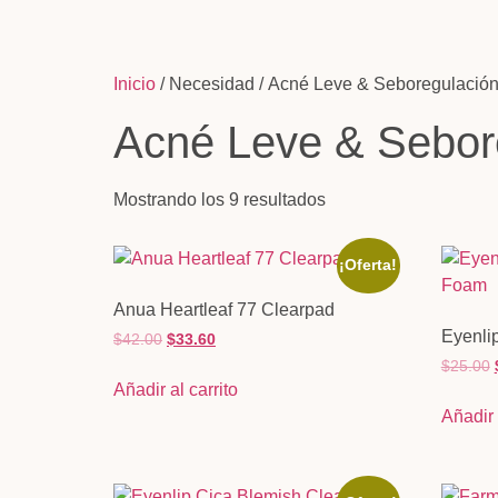
Inicio
/ Necesidad / Acné Leve & Seboregulació
Acné Leve & Sebor
Mostrando los 9 resultados
¡Oferta!
Anua Heartleaf 77 Clearpad
Eyenli
$
42.00
$
33.60
$
25.00
Añadir al carrito
Añadir 