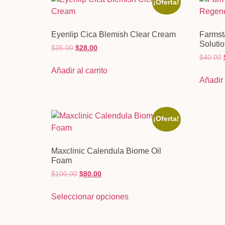
¡Oferta!
Eyenlip Cica Blemish Clear Cream
Farmst
Soluti
$
35.00
$
28.00
$
40.00
Añadir al carrito
Añadir 
¡Oferta!
Maxclinic Calendula Biome Oil
Foam
$
100.00
$
80.00
Seleccionar opciones