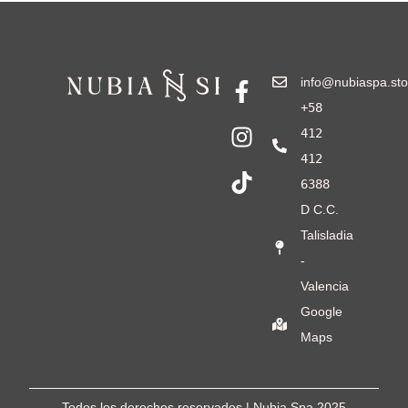
info@nubiaspa.sto
+58
412
412
6388
D C.C.
Talisladia
-
Valencia
Google
Maps
Todos los derechos reservados | Nubia Spa
2025