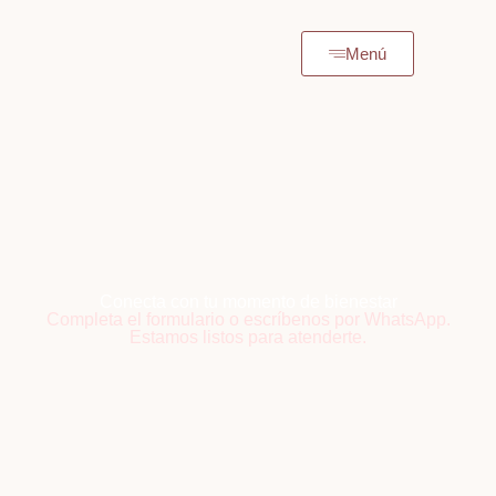
Menú
Conecta con tu momento de bienestar
Completa el formulario o escríbenos por WhatsApp.
Estamos listos para atenderte.