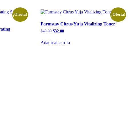
¡Oferta!
¡Oferta!
Farmstay Citrus Yuja Vitalizing Toner
ating
El
El
$
40.00
$
32.00
precio
precio
original
actual
Añadir al carrito
era:
es:
$40.00.
$32.00.