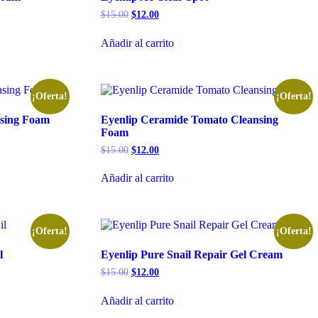
El
El
$
15.00
$
12.00
precio
precio
original
actual
Añadir al carrito
era:
es:
$15.00.
$12.00.
¡Oferta!
¡Oferta!
nsing Foam
Eyenlip Ceramide Tomato Cleansing
Foam
El
El
$
15.00
$
12.00
precio
precio
original
actual
Añadir al carrito
era:
es:
$15.00.
$12.00.
¡Oferta!
¡Oferta!
l
Eyenlip Pure Snail Repair Gel Cream
El
El
$
15.00
$
12.00
precio
precio
original
actual
Añadir al carrito
era:
es:
$15.00.
$12.00.