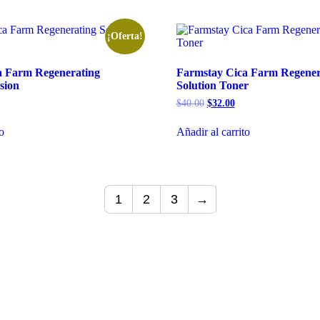
¡Oferta!
a Farm Regenerating
Farmstay Cica Farm Regener
sion
Solution Toner
El
El
$
40.00
$
32.00
ecio
precio
precio
tual
original
actual
to
Añadir al carrito
era:
es:
2.00.
$40.00.
$32.00.
1
2
3
→