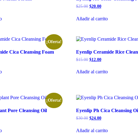
El
El
$
25.00
$
20.00
ecio
precio
precio
tual
original
actual
to
Añadir al carrito
era:
es:
2.00.
$25.00.
$20.00.
¡Oferta!
mide Cica Cleansing Foam
Eyenlip Ceramide Rice Clea
El
El
$
15.00
$
12.00
ecio
precio
precio
tual
original
actual
to
Añadir al carrito
era:
es:
2.00.
$15.00.
$12.00.
¡Oferta!
ant Pore Cleansing Oil
Eyenlip Ph Cica Cleansing Oi
El
El
$
30.00
$
24.00
ecio
precio
precio
tual
original
actual
to
Añadir al carrito
era:
es:
4.00.
$30.00.
$24.00.