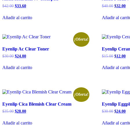
El
El
El
El
$
42.00
$
33.60
$
40.00
$
32.00
precio
precio
precio
pr
original
actual
original
ac
Añadir al carrito
Añadir al carri
era:
es:
era:
es:
$42.00.
$33.60.
$40.00.
$3
¡Oferta!
Eyenlip Ac Clear Toner
Eyenlip Cera
El
El
El
El
$
30.00
$
24.00
$
15.00
$
12.00
precio
precio
precio
pr
original
actual
original
ac
Añadir al carrito
Añadir al carri
era:
es:
era:
es:
$30.00.
$24.00.
$15.00.
$1
¡Oferta!
Eyenlip Cica Blemish Clear Cream
Eyenlip Eggpl
El
El
El
El
$
35.00
$
28.00
$
30.00
$
24.00
precio
precio
precio
pr
original
actual
original
ac
Añadir al carrito
Añadir al carri
era:
es:
era:
es:
$35.00.
$28.00.
$30.00.
$2