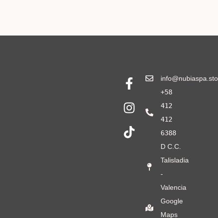
info@nubiaspa.sto
+58
412
412
6388
D C.C.
Talisladia
-
Valencia
Google
Maps