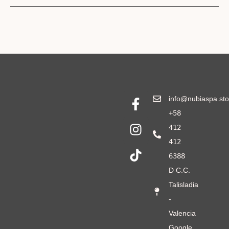
info@nubiaspa.sto
+58
412
412
6388
D C.C.
Talisladia
-
Valencia
Google