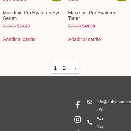
Maxclinic Pro Hyaluron Eye
Maxclinic Pro Hyaluron
Serum
Toner
$
33.00
$
26.40
$
50.00
$
40.00
Añadir al carrito
Añadir al carrito
1
2
→
info@nubiaspa.sto
+58
412
412