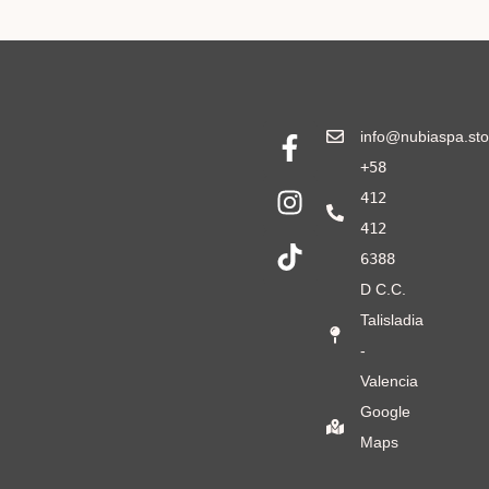
info@nubiaspa.sto
+58
412
412
6388
D C.C.
Talisladia
-
Valencia
Google
Maps