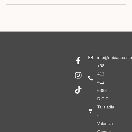
info@nubiaspa.sto
+58
412
412
6388
D C.C.
Talisladia
-
Valencia
Google