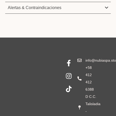
Alertas & Contraindicaciones
info@nubiaspa.sto
+58
412
412
6388
D C.C.
Talisladia
-