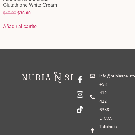
Glutathione White Cream
$
45.00
$
36.00
Añadir al carrito
info@nubiaspa.sto
+58
412
412
6388
D C.C.
Talisladia