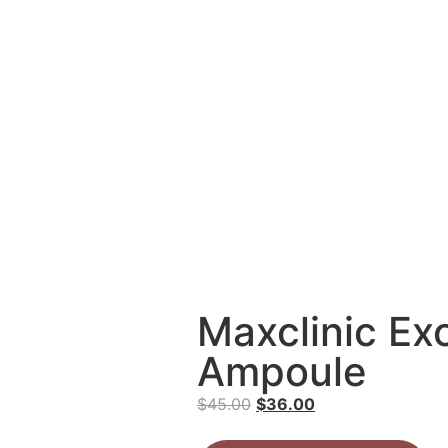
Maxclinic E
Ampoule
$
45.00
$
36.00