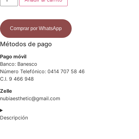
Real
Blueberry
era:
es:
Essence
$3.50.
$2.80.
Mask
cantidad
Comprar por WhatsApp
Métodos de pago
Pago móvil
Banco: Banesco
Número Telefónico: 0414 707 58 46
C.I. 9 466 948
Zelle
nubiaesthetic@gmail.com
Descripción