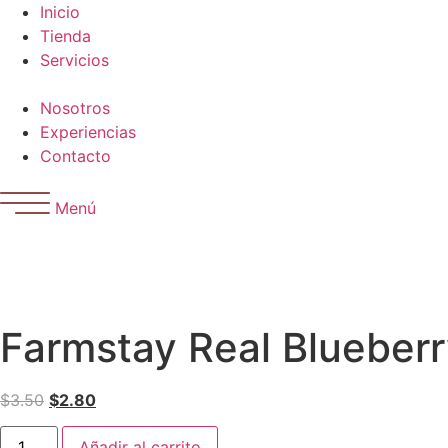
Ir
Inicio
al
Tienda
contenido
Servicios
Nosotros
Experiencias
Contacto
Menú
Farmstay Real Blueber
El
El
$
3.50
$
2.80
precio
precio
Farmstay
original
actual
Añadir al carrito