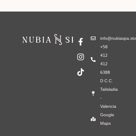
info@nubiaspa.sto
+58
412
412
6388
D C.C.
Talisladia
-
Valencia
Google
Maps