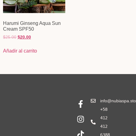
Harumi Ginseng Aqua Sun
Cream SPF50
$
25.00
$
20.00
Añadir al carrito
info@nubiaspa.sto
+58
412
412
6388