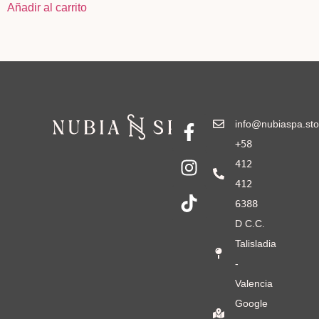
Añadir al carrito
info@nubiaspa.sto
+58
412
412
6388
D C.C.
Talisladia
-
Valencia
Google