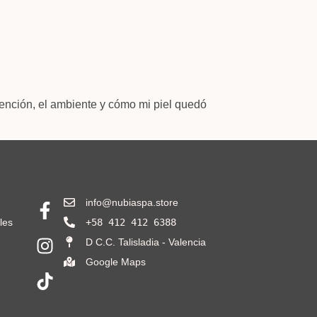
tención, el ambiente y cómo mi piel quedó
info@nubiaspa.store
les
+58 412 412 6388
D C.C. Talisladia - Valencia
Google Maps