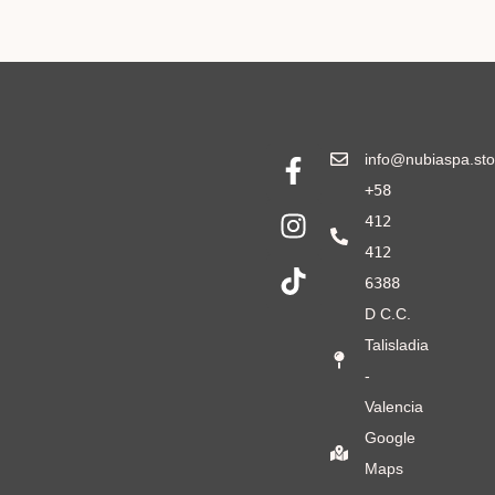
info@nubiaspa.sto
+58
412
412
6388
D C.C.
Talisladia
-
Valencia
Google
Maps