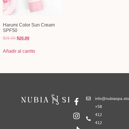
Harumi Color Sun Cream
SPF50
$
25.00
$
20.00
Añadir al carrito
info@nubiaspa.sto
+58
412
412