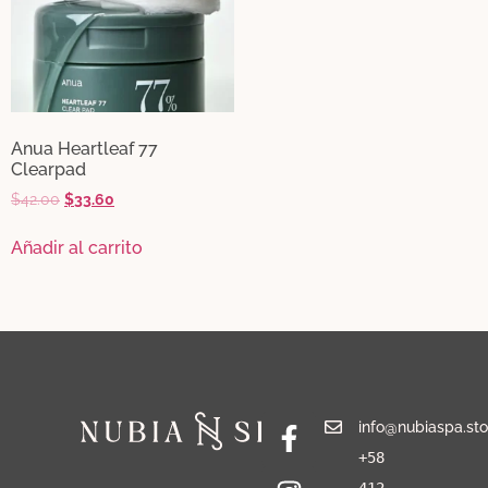
Anua Heartleaf 77
Clearpad
$
42.00
$
33.60
Añadir al carrito
info@nubiaspa.sto
+58
412