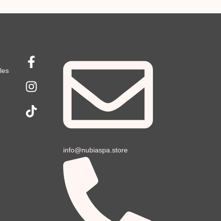
les
info@nubiaspa.store