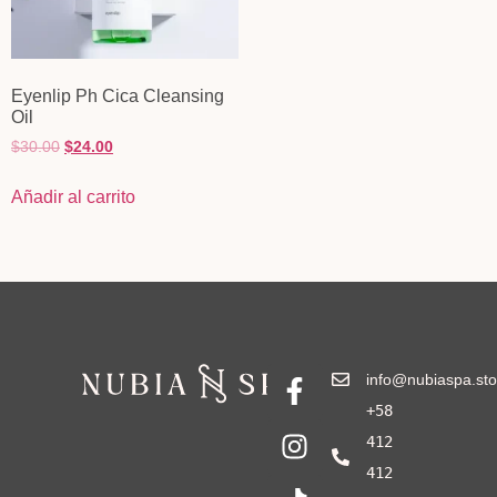
Eyenlip Ph Cica Cleansing
Oil
$
30.00
$
24.00
Añadir al carrito
info@nubiaspa.sto
+58
412
412