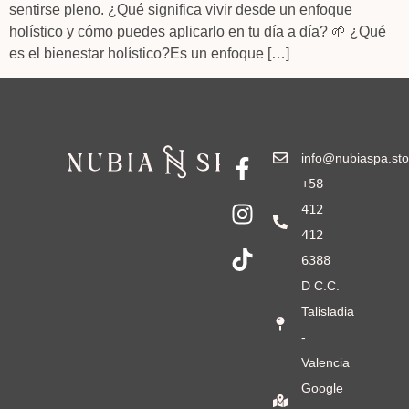
sentirse pleno. ¿Qué significa vivir desde un enfoque
holístico y cómo puedes aplicarlo en tu día a día? 🌱 ¿Qué
es el bienestar holístico?Es un enfoque […]
info@nubiaspa.sto
+58
412
412
6388
D C.C.
Talisladia
-
Valencia
Google